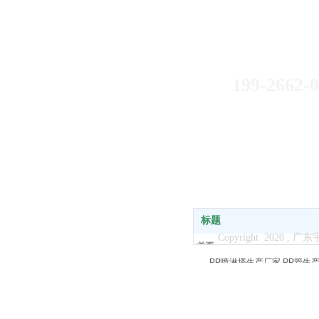
如果您有什么
199-2595
199-2662-
标题
Copyright 2020
首页
PP喷淋塔生产厂家
PP管生
关于我们
PP废气塔生产厂家
PPU型
产品中心
新闻中心
客户案例