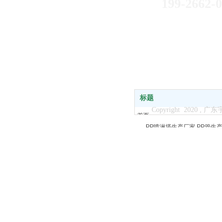
199-2662-
标题
Copyright 2020
首页
PP喷淋塔生产厂家
PP管生
关于我们
PP废气塔生产厂家
PPU型
产品中心
新闻中心
客户案例
服务支持
联系我们