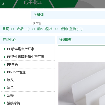
2
关键词
热门关键词：
废气塔
首页
>>
产品中心
>>
塑料U型槽
塑料U型槽
>>
塑料U型槽 (10)
活接球阀
产品中心
详细说明
风阀&取样阀
PVC管道
PP喷淋塔生产厂家
PP活性碳吸附箱生产厂家
PP弯头
PP-PVC管道
堵头
法兰
活接
活接球阀