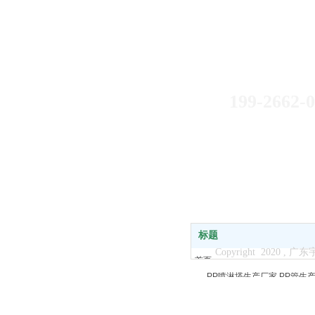
如果您有什么
199-2595
199-2662-
标题
Copyright 2020
首页
PP喷淋塔生产厂家
PP管生
关于我们
PP废气塔生产厂家
PPU型
产品中心
新闻中心