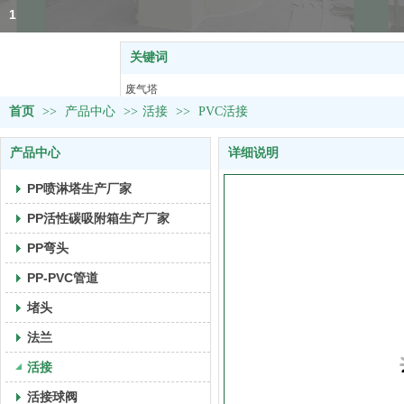
1
关键词
热门关键词：
废气塔
首页
>>
产品中心
>>
塑料U型槽
活接
>>
PVC活接
活接球阀
产品中心
详细说明
风阀&取样阀
PVC管道
PP喷淋塔生产厂家
PP活性碳吸附箱生产厂家
PP弯头
PP-PVC管道
堵头
法兰
活接
活接球阀