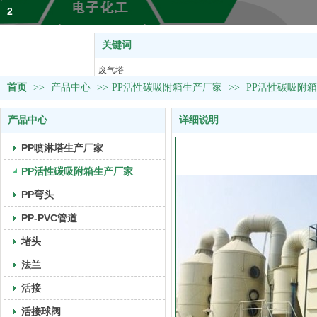
2
关键词
热门关键词：
废气塔
首页
>>
产品中心
>>
塑料U型槽
PP活性碳吸附箱生产厂家
>>
PP活性碳吸附
活接球阀
产品中心
详细说明
风阀&取样阀
PVC管道
PP喷淋塔生产厂家
PP活性碳吸附箱生产厂家
PP弯头
PP-PVC管道
堵头
法兰
活接
活接球阀