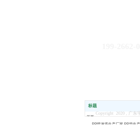
如果您有什么
199-2595
199-2662-
标题
Copyright 2020
首页
PP喷淋塔生产厂家
PP管生
关于我们
PP废气塔生产厂家
PPU型
产品中心
新闻中心