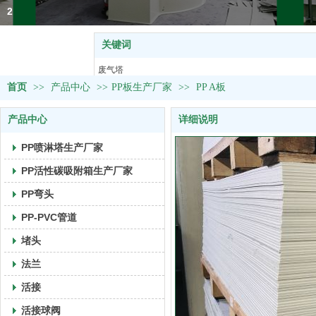
2
关键词
热门关键词：
废气塔
首页
>>
产品中心
>>
塑料U型槽
PP板生产厂家
>>
PP A板
活接球阀
产品中心
详细说明
风阀&取样阀
PVC管道
PP喷淋塔生产厂家
PP活性碳吸附箱生产厂家
PP弯头
PP-PVC管道
堵头
法兰
活接
活接球阀