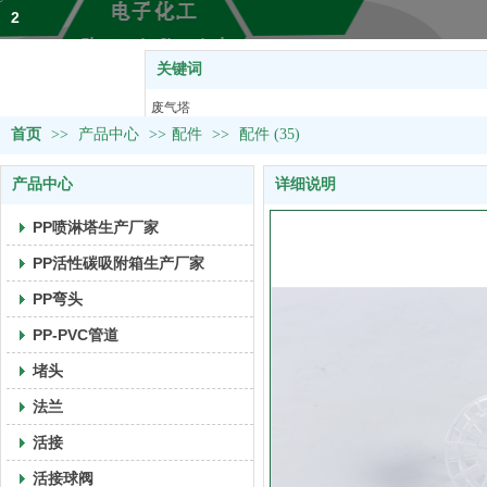
2
关键词
热门关键词：
废气塔
首页
>>
产品中心
>>
塑料U型槽
配件
>>
配件 (35)
活接球阀
产品中心
详细说明
风阀&取样阀
PVC管道
PP喷淋塔生产厂家
PP活性碳吸附箱生产厂家
PP弯头
PP-PVC管道
堵头
法兰
活接
活接球阀