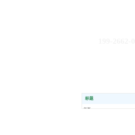
如果您有什么
199-2595
199-2662-
标题
首页
关于我们
产品中心
新闻中心