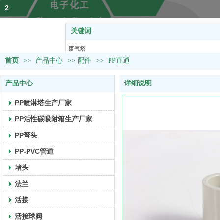
2
关键词
热门关键词：
废气塔
首页
>>
产品中心
>>
塑料U型槽
配件
>>
PP直通
活接球阀
产品中心
详细说明
风阀&取样阀
PVC管道
PP喷淋塔生产厂家
PP活性碳吸附箱生产厂家
PP弯头
PP-PVC管道
堵头
法兰
活接
活接球阀