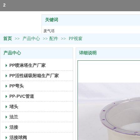
2
关键词
热门关键词：
废气塔
首页
>>
产品中心
>>
塑料U型槽
配件
>>
PP视窗
活接球阀
产品中心
详细说明
风阀&取样阀
PVC管道
PP喷淋塔生产厂家
PP活性碳吸附箱生产厂家
PP弯头
PP-PVC管道
堵头
法兰
活接
活接球阀