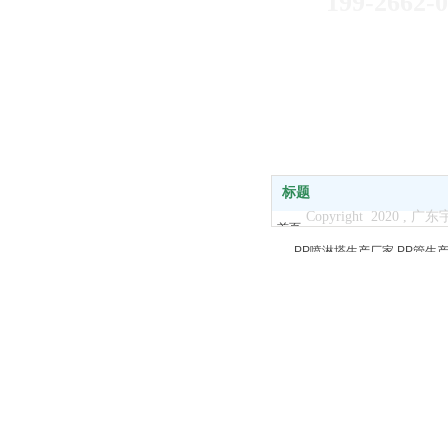
199-2662-
标题
Copyright 2020
首页
PP喷淋塔生产厂家
PP管生
关于我们
PP废气塔生产厂家
PPU型
产品中心
新闻中心
客户案例
服务支持
联系我们