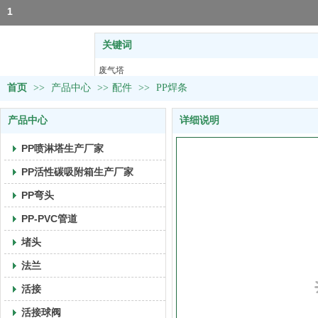
1
关键词
热门关键词：
废气塔
首页
>>
产品中心
>>
塑料U型槽
配件
>>
PP焊条
活接球阀
产品中心
详细说明
风阀&取样阀
PVC管道
PP喷淋塔生产厂家
PP活性碳吸附箱生产厂家
PP弯头
PP-PVC管道
堵头
法兰
活接
活接球阀